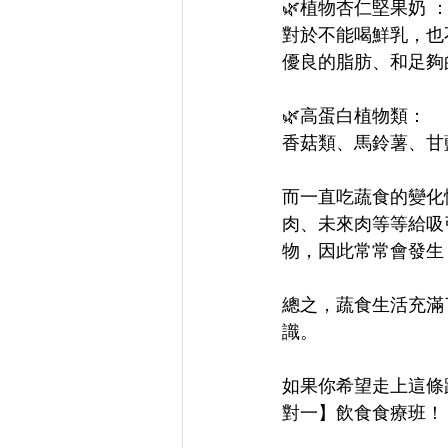
🌿植物杏仁堅果奶 
對於不能喝鮮乳，也
優良的脂肪、和足夠
🌿高蛋白植物類：
香菇類、馬鈴薯、甘
而一直吃蔬食的變化
肉、未來肉等等給吸
物，因此常常會發生
總之，蔬食生活充滿
識。
如果你希望走上這條
對一】飲食食療班！