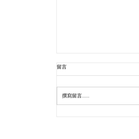
留言
撰寫留言......
低脂海鮮魚肉類，多數人把它
視為是控制體重的好幫手，但
是有一些細節你可能需要留意❗