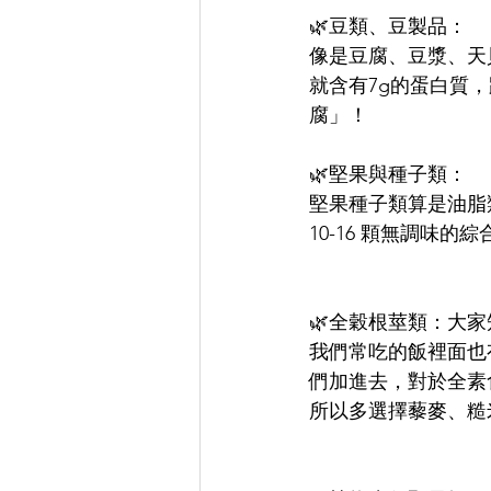
🌿豆類、豆製品：
像是豆腐、豆漿、天
就含有7g的蛋白質
腐」！
🌿堅果與種子類：
堅果種子類算是油脂
10-16 顆無調味
🌿全穀根莖類：大
我們常吃的飯裡面也
們加進去，對於全素
所以多選擇藜麥、糙