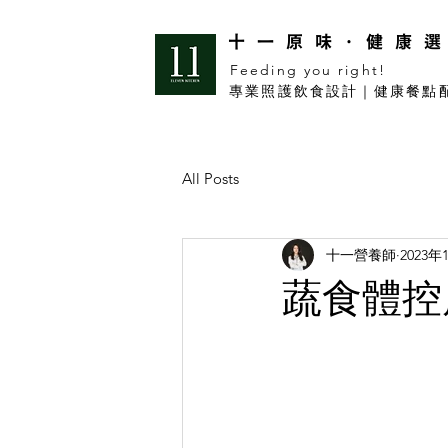
​十一原味·健康
Feeding you right!
​專業照護飲食設計｜健康餐點
All Posts
十一營養師
2023年
蔬食體控