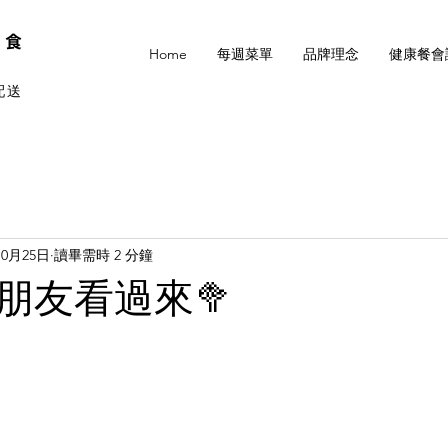
選食
Home
每週菜單
品牌理念
健康餐會
配送
10月25日
讀畢需時 2 分鐘
朋友看過來🥦