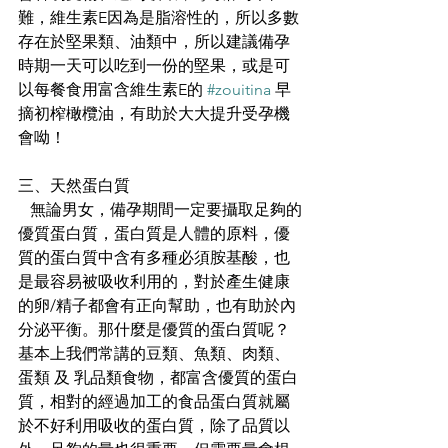
難，維生素E因為是脂溶性的，所以多數
存在於堅果類、油類中，所以建議備孕
時期一天可以吃到一份的堅果，或是可
以每餐食用富含維生素E的 
#zouitina
 早
摘初榨橄欖油，有助於大大提升受孕機
會呦！
三、天然蛋白質
   無論男女，備孕期間一定要攝取足夠的
優質蛋白質，蛋白質是人體的原料，優
質的蛋白質中含有多種必須胺基酸，也
是最容易被吸收利用的，對於產生健康
的卵/精子都會有正向幫助，也有助於內
分泌平衡。那什麼是優質的蛋白質呢？
基本上我們常講的豆類、魚類、肉類、
蛋類 及 乳品類食物，都富含優質的蛋白
質，相對的經過加工的食品蛋白質就屬
於不好利用吸收的蛋白質，除了品質以