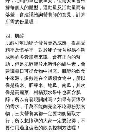
外，足夠的量也很重要，但需要量會根
據每個人的體型，運動量及活動量而有
落差，會建議諮詢營養師的意見，計算
所需的份量喔！
四、肌醇
肌醇可幫助卵子發育更為成熟，提高受
精率及懷孕率，對於卵子發育容易不夠
成熟的多囊患者來說，會有正向的幫
助，但是肌醇屬於水溶性的維生素，會
建議每日可從食物中補充。肌醇的飲食
中來源，多數是在全穀類食物中，所以
像是糙米、胚芽米、地瓜、南瓜，其次
像是高麗菜、柑橘類水果中也富含肌
醇，所以有發現關鍵嗎？如果有要懷孕
的需求，千萬不能夠完全不吃澱粉類食
物，三大營養素都一定要均衡攝取才
行，所以想懷孕的大家一定要記得，不
要使用過度偏激的飲食控制方法喔！