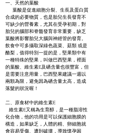
一、天然的葉酸
      葉酸是促進細胞分裂、生長及蛋白質
合成的必要物質，也是胎兒生長發育不
可缺少的營養素，尤其在受孕初期，對
胎兒的腦部和脊髓發育非常重要，缺乏
葉酸將影響胎兒大腦與神經管的發育。
飲食中可多攝取深綠色蔬菜、菇類 或是 
酪梨，值得特別一提的是，堅果類中有
一種特殊的堅果，叫做巴西堅果，裡面
的葉酸、維生素E及硒含量也很豐富，但
是需要注意用量，巴西堅果建議一週以
兩顆為限，避免因為硒含量太高，造成
落髮的狀況喔！
二、原食材中的維生素E
   維生素E又稱為生育醇，是一種脂溶性
化合物，他的功用是可以保護細胞膜的
構造，如果缺乏，人體的精、卵細胞就
會容易受傷、遭到破壞，導致懷孕困