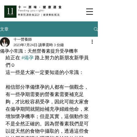
​十一原味·健康選食
Feeding you right!
​專業照護飲食設計｜健康餐點配送
文章
十一營養師
2023年7月24日
讀畢需時 3 分鐘
備孕小常識：天然營養素提升受孕機率
給正在 
#備孕
 路上努力的新朋友新學員
們☺️
這一些是大家一定要知道的小常識：
相信部分準備懷孕的人都有一個觀念，
有一些孕期需要的營養素需要補充足
夠，才比較容易受孕，因此可能大家會
在備孕期間就開始補充孕婦維他命，來
增加懷孕機率；但是其實，這個動作並
不是全然正確的。因為營養素我們是可
以從天然的食物中攝取的，透過這些食